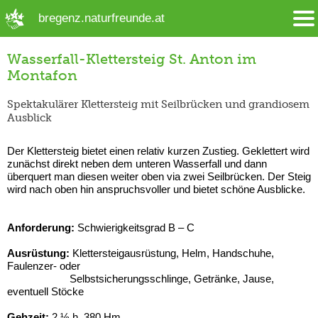
➜ Hauptregion der Seite anspringen
bregenz.naturfreunde.at
Wasserfall-Klettersteig St. Anton im
Montafon
Spektakulärer Klettersteig mit Seilbrücken und grandiosem
Ausblick
Der Klettersteig bietet einen relativ kurzen Zustieg. Geklettert wird
zunächst direkt neben dem unteren Wasserfall und dann
überquert man diesen weiter oben via zwei Seilbrücken. Der Steig
wird nach oben hin anspruchsvoller und bietet schöne Ausblicke.
Anforderung:
Schwierigkeitsgrad B – C
Ausrüstung:
Klettersteigausrüstung, Helm, Handschuhe,
Faulenzer- oder
Selbstsicherungsschlinge, Getränke, Jause,
eventuell Stöcke
Gehzeit:
2 ½ h, 380 Hm