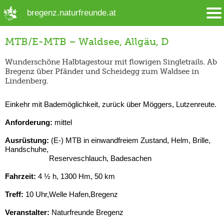
➜ Hauptregion der Seite anspringen
bregenz.naturfreunde.at
MTB/E-MTB – Waldsee, Allgäu, D
Wunderschöne Halbtagestour mit flowigen Singletrails. Ab
Bregenz über Pfänder und Scheidegg zum Waldsee in
Lindenberg.
Einkehr mit Bademöglichkeit, zurück über Möggers, Lutzenreute.
Anforderung:
mittel
Ausrüstung:
(E-) MTB in einwandfreiem Zustand, Helm, Brille,
Handschuhe,
Reserveschlauch, Badesachen
Fahrzeit:
4 ½ h, 1300 Hm, 50 km
Treff:
10 Uhr,Welle Hafen,Bregenz
Veranstalter:
Naturfreunde Bregenz